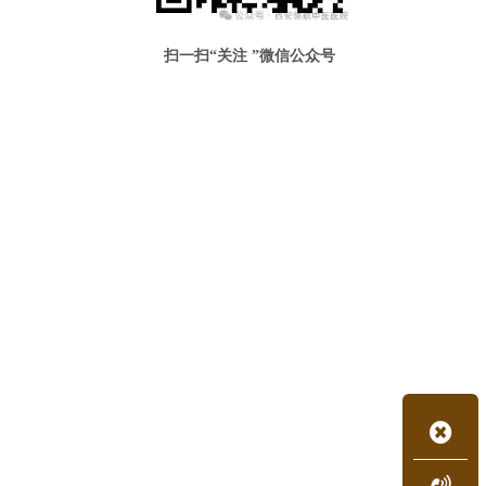
扫一扫“关注
”微信公众号