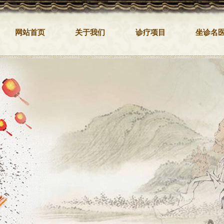
网站首页
关于我们
诊疗项目
坐诊名