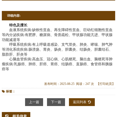
详细内容:
特色及擅长
血液系统疾病
缺铁性贫血、再生障碍性贫血、巨幼红细胞性贫血
:
等内分泌疾病
有肥胖、糖尿病、骨质疏松、甲状腺功能亢进、甲状腺
:
功能减退等
呼吸系统疾病
有上呼吸道感染、支气管炎、肺炎、哮喘、肺气肿
:
等消化系统疾病
肠溃疡、胃炎、肠炎、胆囊炎、结肠炎、胆囊结石、
:
脂肪肝、肝炎等
心脑血管疾病
高血压、冠心病、心肌梗死、脑出血、脑梗死等肿
:
瘤疾病
乳腺癌、肺癌、肝癌、胃癌、结肠癌、直肠癌、食管癌和胰腺
:
癌等
发布时间：2025-08-25 阅读：247 次
【打印此页】
标签：
上一篇
下一篇
返回列表
相关信息