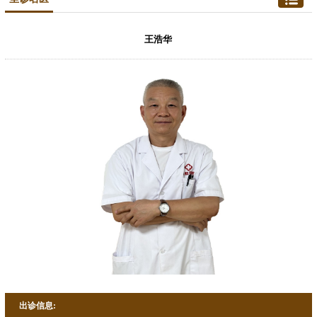
王浩华
出诊信息: