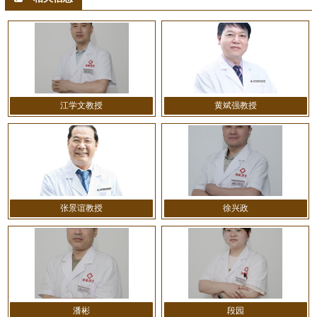
江学文教授
黄斌强教授
张景谊教授
徐兴政
潘彬
段园