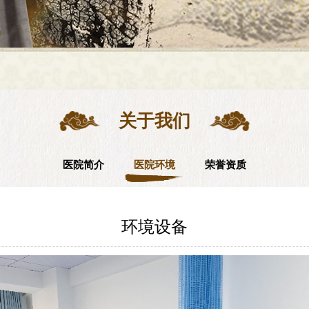
关于我们
医院简介
医院环境
荣誉资质
环境设备