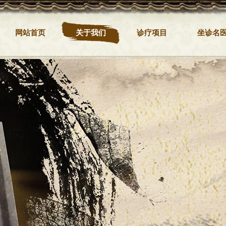
网站首页
关于我们
诊疗项目
坐诊名