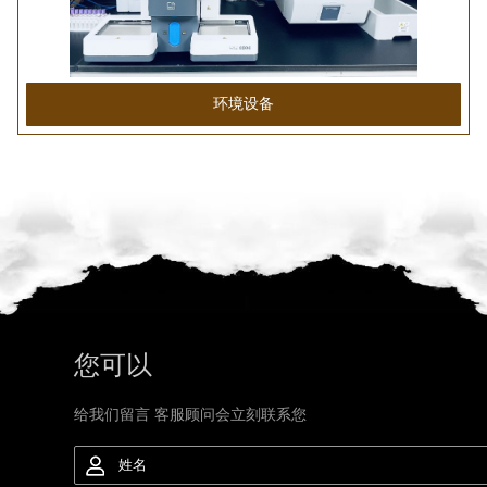
环境设备
您可以
给我们留言 客服顾问会立刻联系您