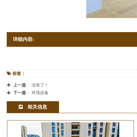
详细内容:
标签：
上一篇
：
没有了！
下一篇
：
环境设备
相关信息