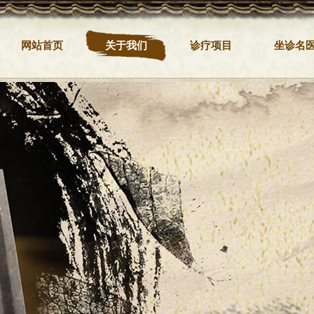
网站首页
关于我们
诊疗项目
坐诊名