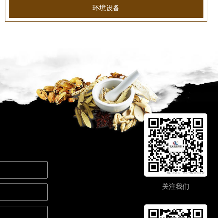
环境设备
关注我们