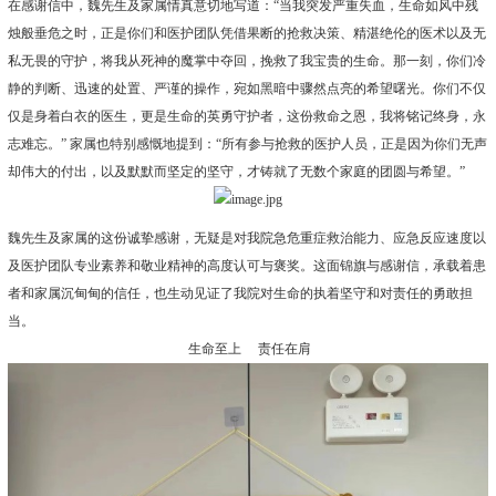
在感谢信中，魏先生及家属情真意切地写道：“当我突发严重失血，生命如风中残
烛般垂危之时，正是你们和医护团队凭借果断的抢救决策、精湛绝伦的医术以及无
私无畏的守护，将我从死神的魔掌中夺回，挽救了我宝贵的生命。那一刻，你们冷
静的判断、迅速的处置、严谨的操作，宛如黑暗中骤然点亮的希望曙光。你们不仅
仅是身着白衣的医生，更是生命的英勇守护者，这份救命之恩，我将铭记终身，永
志难忘。” 家属也特别感慨地提到：“所有参与抢救的医护人员，正是因为你们无声
却伟大的付出，以及默默而坚定的坚守，才铸就了无数个家庭的团圆与希望。”
魏先生及家属的这份诚挚感谢，无疑是对我院急危重症救治能力、应急反应速度以
及医护团队专业素养和敬业精神的高度认可与褒奖。这面锦旗与感谢信，承载着患
者和家属沉甸甸的信任，也生动见证了我院对生命的执着坚守和对责任的勇敢担
当。
生命至上 责任在肩