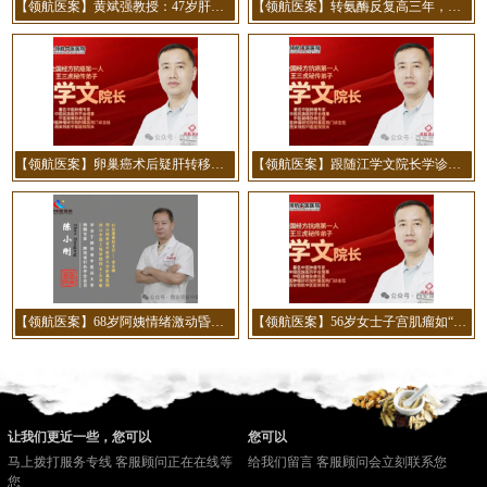
【领航医案】黄斌强教授：47岁肝硬化腹水患者20天消退实录
【领航医案】转氨酶反复高三年，停药就反弹？陕西省名中医张景谊用「芳香化湿」法稳了！
【领航医案】卵巢癌术后疑肝转移，120剂中药消瘤，3个诊疗关键要记牢！江学文院长医案
【领航医案】跟随江学文院长学诊：一例肺癌术后转移患者的诊疗手记
【领航医案】68岁阿姨情绪激动昏倒！西医治疗后难行走，我院陈小刚医生针灸两月助其独立迈步！
【领航医案】56岁女士子宫肌瘤如“鸡蛋”大小，江学文院长用经方调理两月缩至蚕豆大
让我们更近一些，您可以
您可以
马上拨打服务专线 客服顾问正在在线等
给我们留言 客服顾问会立刻联系您
您