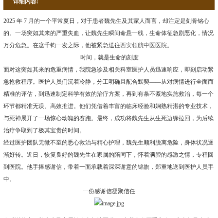
详细内容:
2025 年 7 月的一个平常夏日，对于患者魏先生及其家人而言，却注定是刻骨铭心
的。一场突如其来的严重失血，让魏先生瞬间命悬一线，生命体征急剧恶化，情况
万分危急。在这千钧一发之际，他被紧急送往
西安领航中医医院
。
时间，就是生命的刻度
面对这突如其来的危重病情，我院急诊及相关科室医护人员迅速响应，即刻启动紧
急抢救程序。医护人员们沉着冷静，分工明确且配合默契——从对病情进行全面而
精准的评估，到迅速制定科学有效的治疗方案，再到有条不紊地实施救治，每一个
环节都精准无误、高效推进。他们凭借着丰富的临床经验和娴熟精湛的专业技术，
与死神展开了一场惊心动魄的赛跑。最终，成功将魏先生从生死边缘拉回，为后续
治疗争取到了极其宝贵的时间。
经过医护团队无微不至的悉心救治与精心护理，魏先生顺利脱离危险，身体状况逐
渐好转。近日，恢复良好的魏先生在家属的陪同下，怀着满腔的感激之情，专程回
到医院。他手捧感谢信，带着一面承载着深深谢意的锦旗，郑重地送到医护人员手
中。
一份感谢信凝聚信任