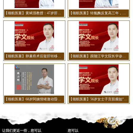
【领航医案】黄斌强教授：47岁肝硬化腹水患者20天消退实录
【领航医案】转氨酶反复高三年，停药就反弹？陕西省名中医张景谊用「芳香化湿」法稳了！
【领航医案】卵巢癌术后疑肝转移，120剂中药消瘤，3个诊疗关键要记牢！江学文院长医案
【领航医案】跟随江学文院长学诊：一例肺癌术后转移患者的诊疗手记
【领航医案】68岁阿姨情绪激动昏倒！西医治疗后难行走，我院陈小刚医生针灸两月助其独立迈步！
【领航医案】56岁女士子宫肌瘤如“鸡蛋”大小，江学文院长用经方调理两月缩至蚕豆大
让我们更近一些，您可以
您可以