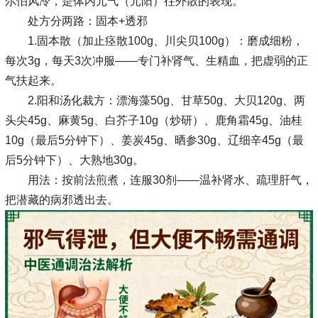
尔怕风冷，是体内元气（元阳）往外散的表现。
处方分两路：固本+透邪
1.固本散（加止痉散100g、川尖贝100g）：磨成细粉，
每次3g，每天3次冲服——专门补肾气、生精血，把虚弱的正
气扶起来。
2.阳和汤化裁方：漂海藻50g、甘草50g、大贝120g、两
头尖45g、麻黄5g、白芥子10g（炒研）、鹿角霜45g、油桂
10g（最后5分钟下）、姜炭45g、晒参30g、辽细辛45g（最
后5分钟下）、大熟地30g。
用法：按前法煎煮，连服30剂——温补肾水、疏理肝气，
把潜藏的病邪透出去。