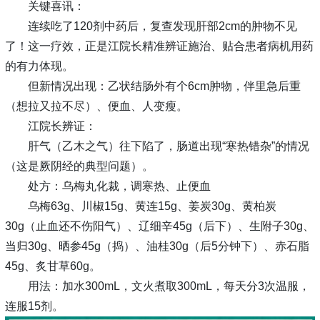
关键喜讯：
连续吃了120剂中药后，复查发现肝部2cm的肿物不见
了！这一疗效，正是江院长精准辨证施治、贴合患者病机用药
的有力体现。
但新情况出现：乙状结肠外有个6cm肿物，伴里急后重
（想拉又拉不尽）、便血、人变瘦。
江院长辨证：
肝气（乙木之气）往下陷了，肠道出现“寒热错杂”的情况
（这是厥阴经的典型问题）。
处方：乌梅丸化裁，调寒热、止便血
乌梅63g、川椒15g、黄连15g、姜炭30g、黄柏炭
30g（止血还不伤阳气）、辽细辛45g（后下）、生附子30g、
当归30g、晒参45g（捣）、油桂30g（后5分钟下）、赤石脂
45g、炙甘草60g。
用法：加水300mL，文火煮取300mL，每天分3次温服，
连服15剂。